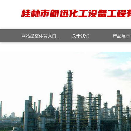
星空体育入口_星空(中国)体育网
网站星空体育入口_
关于我们
产品展示
星空(中国)体育网