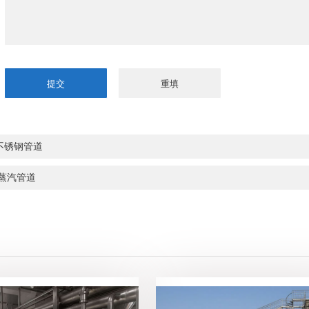
不锈钢管道
蒸汽管道