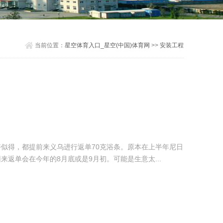
当前位置：
星空体育入口_星空(中国)体育网
>>
安装工程
似得，都提前来义乌进行返单70克浴条。原本在上半年尼日
返单会在今年的8月底或是9月初。可能是生意太...